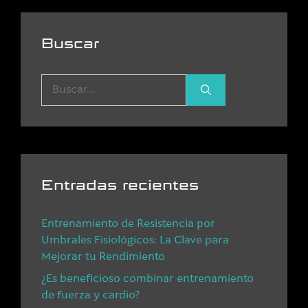
Buscar
Buscar
por:
Entradas recientes
Entrenamiento de Resistencia por
Umbrales Fisiológicos: La Clave para
Mejorar tu Rendimiento
¿Es beneficioso combinar entrenamiento
de fuerza y cardio?