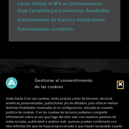
Cómo Utilizar el BFR en Entrenamiento:
Guía Completa para Maximizar Resultados
Entrenamiento de fuerza y metabolismo
Entrenamiento oscilatorio
Gestionar el consentimiento
de las cookies
ARETÉ SANTA CRUZ
Centro de entrenamiento en Oleiros, A
Areté Santa Cruz usa cookies, tanto propias como de terceros, técnicas,
Coruña
analíticas,personalizadas, publicitarias y/o de afiliados, para ofrecer realizar
distintas finalidades mostradas en la configuración, ubicada en nuestra
política de cookies. Con las cookies de terceros podemos compartir
información sobre el uso que haga del sitio web con nuestros partners de
FORMA PARTE DE NUESTRA
redes sociales, publicidad o análisis web, quienes pueden combinarla con
COMUNIDAD
otra información que les haya proporcionado o que hayan recopilado a partir