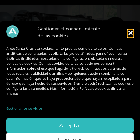
i
oposición, o si procede, a la limitación y/o
c
cancelación del tratamiento, comunicándolo por
a
escrito, indicando sus datos personales a Plaza 10
de marzo 2 bajo 15179, Porto de Santa Cruz o
c
mediante un email a aretesantacruz@gmail.com.
i
Gestionar el consentimiento
ó
n
de las cookies
ARETÉ SANTA CRUZ
*
Centro de entrenamiento en Oleiros, A
Areté Santa Cruz usa cookies, tanto propias como de terceros, técnicas,
Coruña
analíticas,personalizadas, publicitarias y/o de afiliados, para ofrecer realizar
distintas finalidades mostradas en la configuración, ubicada en nuestra
política de cookies. Con las cookies de terceros podemos compartir
información sobre el uso que haga del sitio web con nuestros partners de
FORMA PARTE DE NUESTRA
redes sociales, publicidad o análisis web, quienes pueden combinarla con
COMUNIDAD
otra información que les haya proporcionado o que hayan recopilado a partir
del uso que haya hecho de sus servicios. Siempre podrá rechazar las cookies o
configurarlas a su medida. Más información: Política de cookies (link a la
misma)
¡Llámanos!
673 550 152
Gestionar los servicios
Contacta con nosotros
aretesantacruz@gmail.com
Aceptar
Denegar