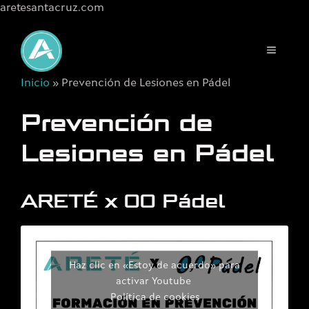
aretesantacruz.com
Saltar
al
MENÚ
contenido
Inicio
»
Prevención de Lesiones en Pádel
Prevención de
Lesiones en Pádel
ARETÉ x 00 Pádel
Haz clic en «Estoy de acuerdo» para
activar Youtube
Política de cookies